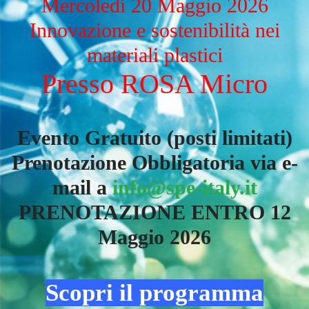
Mercoledi 20 Maggio 2026
Innovazione e sostenibilità nei
materiali plastici
Presso ROSA Micro
Evento Gratuito (posti limitati)
Prenotazione Obbligatoria via e-
mail a
info@spe-italy.it
PRENOTAZIONE ENTRO 12
Maggio 2026
Scopri il programma